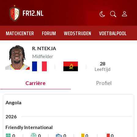
MATCHCENTER
FORUM
WEDSTRIJDEN
VOETBALPOOL
R. NTEKJA
Midfielder
28
Leeftijd
Carrière
Profiel
Angola
2026
Friendly International
0
0
0
0
0