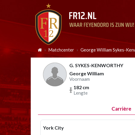
Matchcenter
George William Sykes-Ken
G. SYKES-KENWORTHY
George William
Voornaam
182 cm
Lengte
Carrière
York City