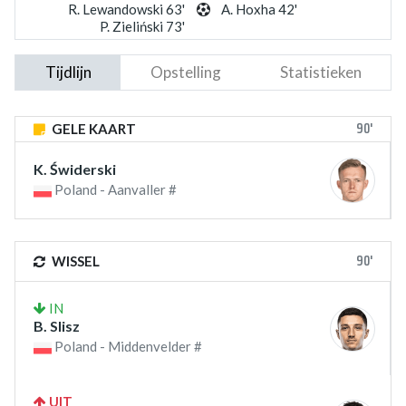
R. Lewandowski 63'
A. Hoxha 42'
P. Zieliński 73'
Tijdlijn
Opstelling
Statistieken
90'
GELE KAART
K. Świderski
Poland - Aanvaller #
90'
WISSEL
IN
B. Slisz
Poland - Middenvelder #
UIT