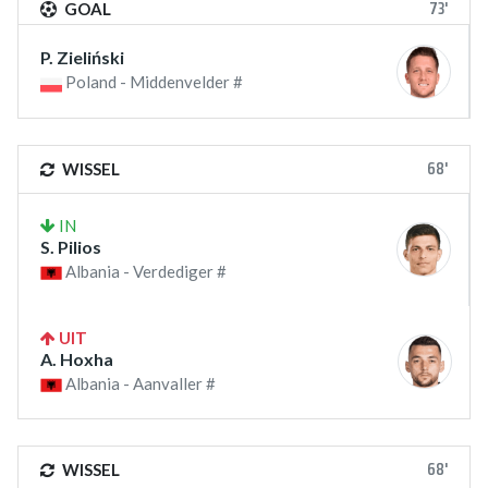
73'
GOAL
P. Zieliński
Poland - Middenvelder #
68'
WISSEL
IN
S. Pilios
Albania - Verdediger #
UIT
A. Hoxha
Albania - Aanvaller #
68'
WISSEL