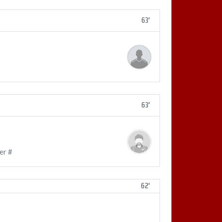
63'
63'
er #
62'