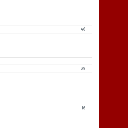
46'
29'
16'