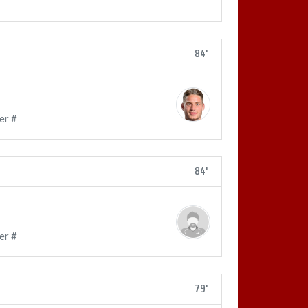
84'
er #
84'
er #
79'