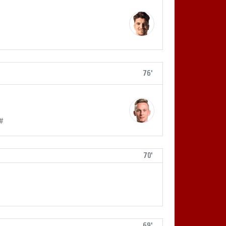
76'
 #
70'
69'