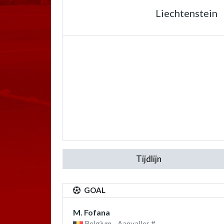
Liechtenstein
Tijdlijn
GOAL
M. Fofana
Belgium - Aanvaller #