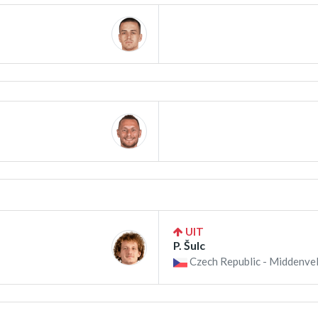
UIT
P. Šulc
Czech Republic - Middenvel