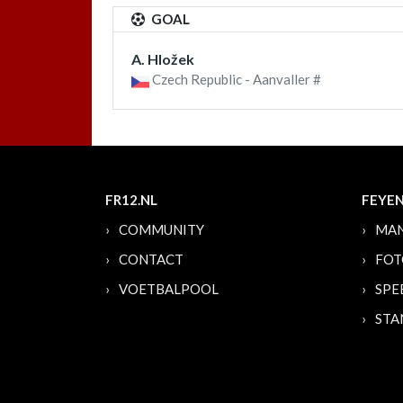
GOAL
A. Hložek
Czech Republic - Aanvaller #
FR12.NL
FEYE
COMMUNITY
MAN
CONTACT
FOT
VOETBALPOOL
SPE
STA