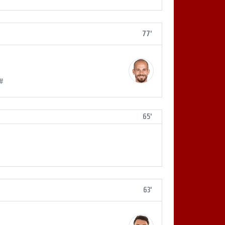
77'
 #
65'
63'