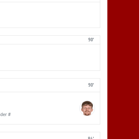
90'
90'
der #
84'