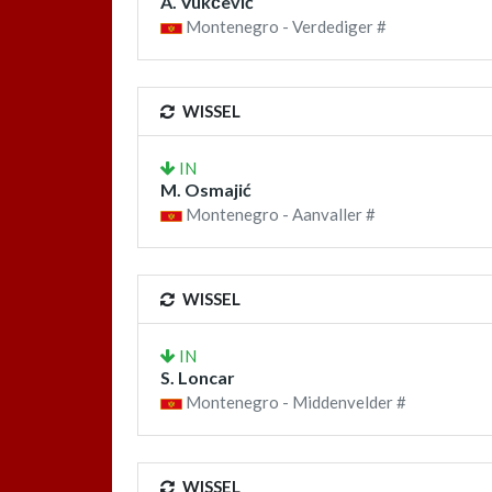
A. Vukčević
Montenegro - Verdediger #
WISSEL
IN
M. Osmajić
Montenegro - Aanvaller #
WISSEL
IN
S. Loncar
Montenegro - Middenvelder #
WISSEL