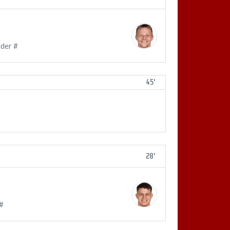
der #
45'
28'
 #