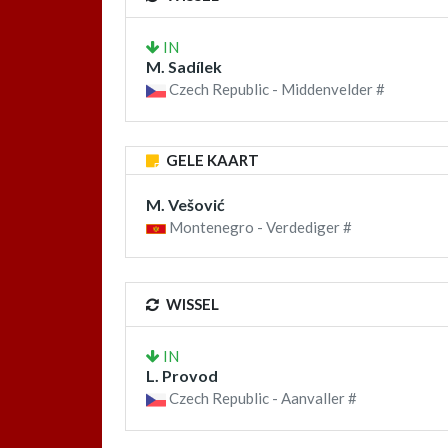
IN
M. Sadílek
Czech Republic - Middenvelder #
GELE KAART
M. Vešović
Montenegro - Verdediger #
WISSEL
IN
L. Provod
Czech Republic - Aanvaller #