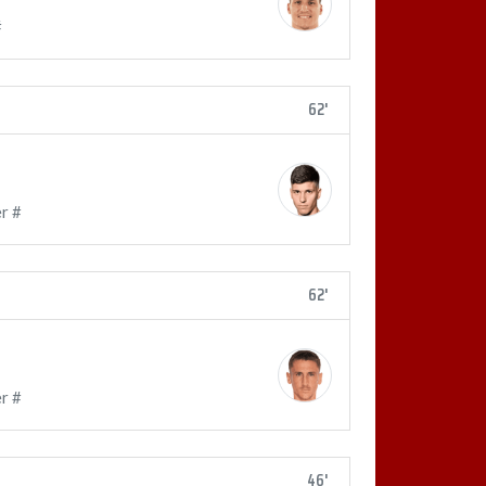
#
62'
r #
62'
r #
46'