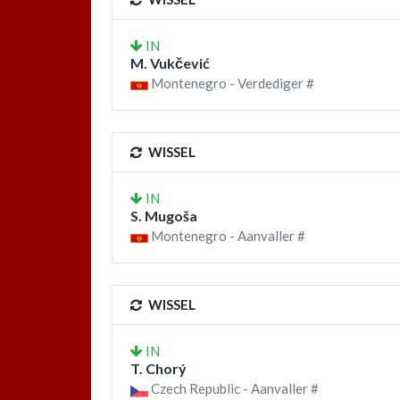
IN
M. Vukčević
Montenegro - Verdediger #
WISSEL
IN
S. Mugoša
Montenegro - Aanvaller #
WISSEL
IN
T. Chorý
Czech Republic - Aanvaller #