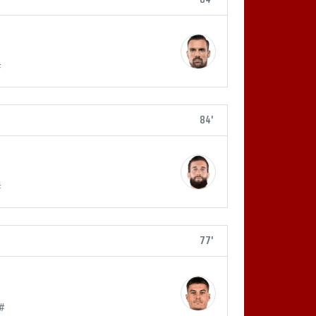
#
84'
#
77'
 #