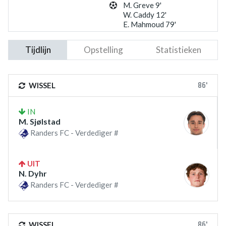
M. Greve 9'
W. Caddy 12'
E. Mahmoud 79'
Tijdlijn
Opstelling
Statistieken
86'
WISSEL
IN
M. Sjølstad
Randers FC - Verdediger #
UIT
N. Dyhr
Randers FC - Verdediger #
86'
WISSEL