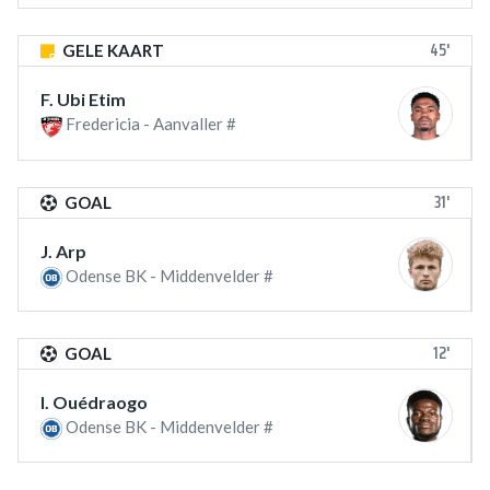
45'
GELE KAART
F. Ubi Etim
Fredericia - Aanvaller #
31'
GOAL
J. Arp
Odense BK - Middenvelder #
12'
GOAL
I. Ouédraogo
Odense BK - Middenvelder #