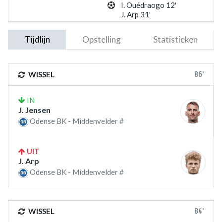
I. Ouédraogo 12'
J. Arp 31'
Tijdlijn
Opstelling
Statistieken
86'
WISSEL
IN
J. Jensen
Odense BK - Middenvelder #
UIT
J. Arp
Odense BK - Middenvelder #
84'
WISSEL