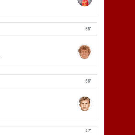
66'
#
66'
47'