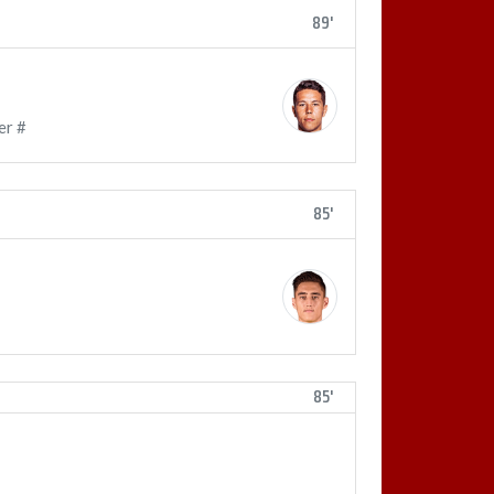
89'
er #
85'
85'