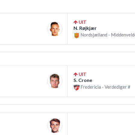
UIT
N. Røjkjær
Nordsjælland - Middenveld
UIT
S. Crone
Fredericia - Verdediger #