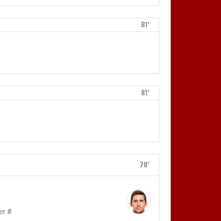
81'
81'
78'
er #