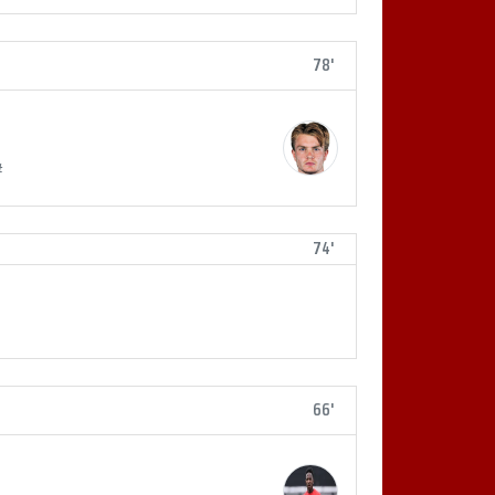
78'
#
74'
66'