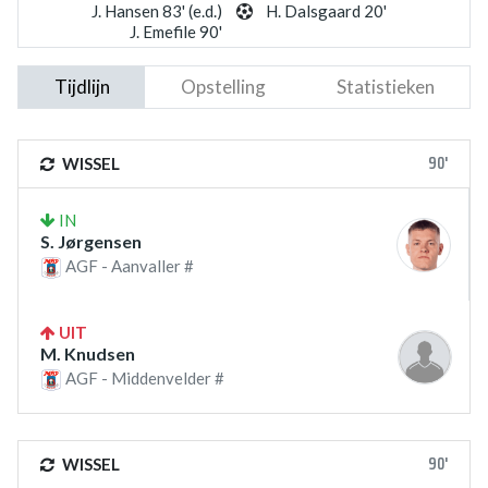
J. Hansen 83' (e.d.)
H. Dalsgaard 20'
J. Emefile 90'
Tijdlijn
Opstelling
Statistieken
90'
WISSEL
IN
S. Jørgensen
AGF - Aanvaller #
UIT
M. Knudsen
AGF - Middenvelder #
90'
WISSEL