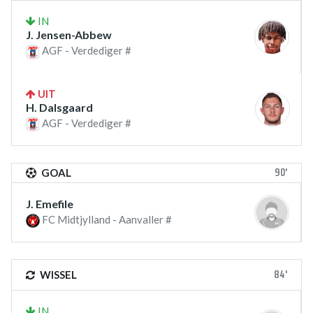
IN
J. Jensen-Abbew
AGF - Verdediger #
UIT
H. Dalsgaard
AGF - Verdediger #
90'
GOAL
J. Emefile
FC Midtjylland - Aanvaller #
84'
WISSEL
IN