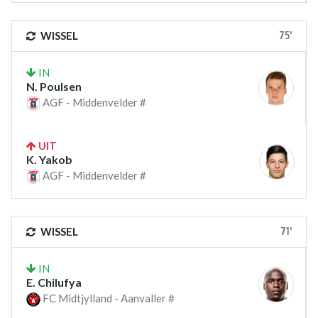
75'
WISSEL
IN
N. Poulsen
AGF - Middenvelder #
UIT
K. Yakob
AGF - Middenvelder #
71'
WISSEL
IN
E. Chilufya
FC Midtjylland - Aanvaller #