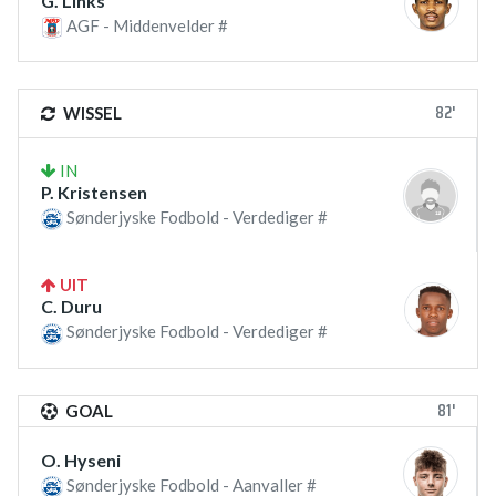
G. Links
AGF - Middenvelder #
82'
WISSEL
IN
P. Kristensen
Sønderjyske Fodbold - Verdediger #
UIT
C. Duru
Sønderjyske Fodbold - Verdediger #
81'
GOAL
O. Hyseni
Sønderjyske Fodbold - Aanvaller #