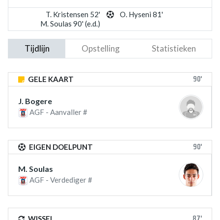
T. Kristensen 52'
O. Hyseni 81'
M. Soulas 90' (e.d.)
Tijdlijn
Opstelling
Statistieken
90'
GELE KAART
J. Bogere
AGF - Aanvaller #
90'
EIGEN DOELPUNT
M. Soulas
AGF - Verdediger #
87'
WISSEL