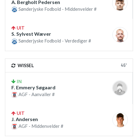
A. Bergholt Pedersen
Sønderjyske Fodbold - Middenvelder #
UIT
S. Sylvest Wæver
Sønderjyske Fodbold - Verdediger #
46'
WISSEL
IN
F. Emmery Søgaard
AGF - Aanvaller #
UIT
J. Andersen
AGF - Middenvelder #