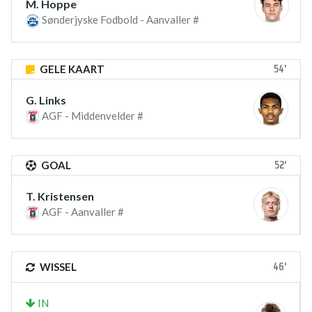
M. Hoppe
Sønderjyske Fodbold - Aanvaller #
54'
GELE KAART
G. Links
AGF - Middenvelder #
52'
GOAL
T. Kristensen
AGF - Aanvaller #
46'
WISSEL
IN