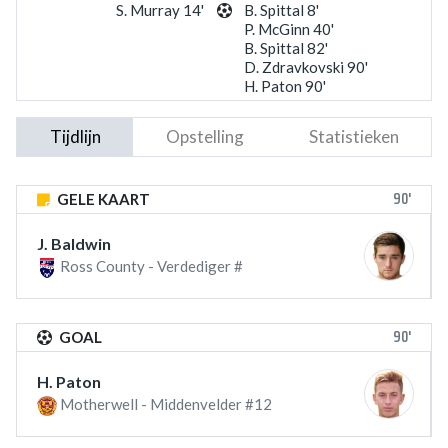
S. Murray 14'
B. Spittal 8'
P. McGinn 40'
B. Spittal 82'
D. Zdravkovski 90'
H. Paton 90'
Tijdlijn
Opstelling
Statistieken
90'
GELE KAART
J. Baldwin
Ross County - Verdediger #
90'
GOAL
H. Paton
Motherwell - Middenvelder #12