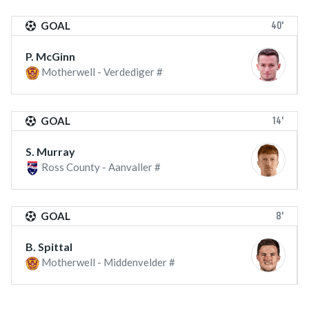
40'
GOAL
P. McGinn
Motherwell - Verdediger #
14'
GOAL
S. Murray
Ross County - Aanvaller #
8'
GOAL
B. Spittal
Motherwell - Middenvelder #