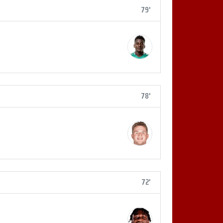
79'
78'
72'