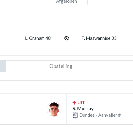
Afgelopen
L. Graham 48'
T. Maswanhise 33'
Opstelling
UIT
S. Murray
Dundee - Aanvaller #