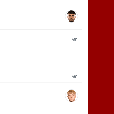
48'
46'