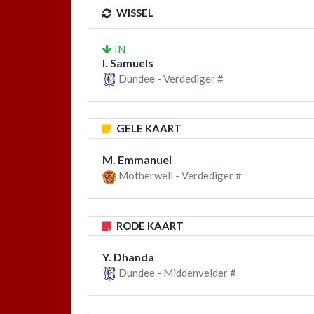
WISSEL
IN
I. Samuels
Dundee - Verdediger #
GELE KAART
M. Emmanuel
Motherwell - Verdediger #
RODE KAART
Y. Dhanda
Dundee - Middenvelder #