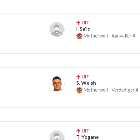
UIT
I. Sa’id
Motherwell - Aanvaller #
UIT
S. Welsh
Motherwell - Verdediger #
UIT
T. Yogane