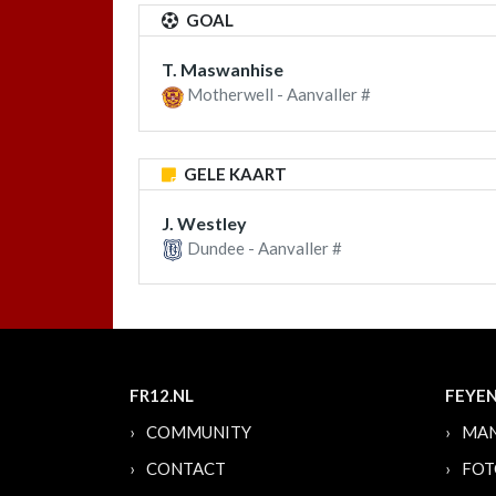
GOAL
T. Maswanhise
Motherwell - Aanvaller #
GELE KAART
J. Westley
Dundee - Aanvaller #
FR12.NL
FEYE
COMMUNITY
MAN
CONTACT
FOT