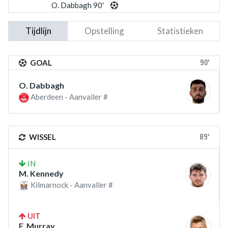
O. Dabbagh 90'
Tijdlijn
Opstelling
Statistieken
90'
GOAL
O. Dabbagh
Aberdeen - Aanvaller #
89'
WISSEL
IN
M. Kennedy
Kilmarnock - Aanvaller #
UIT
F. Murray