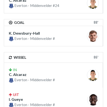
C. Alcaraz
Everton - Middenvelder #24
88'
GOAL
K. Dewsbury-Hall
Everton - Middenvelder #
86'
WISSEL
IN
C. Alcaraz
Everton - Middenvelder #
UIT
I. Gueye
Everton - Middenvelder #