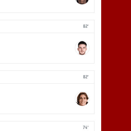
82'
82'
74'