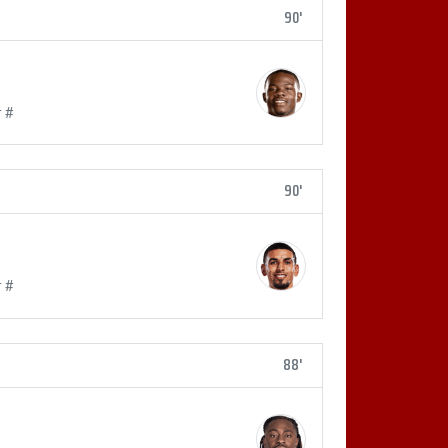
90'
r #
90'
r #
88'