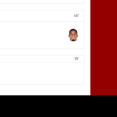
46'
39'