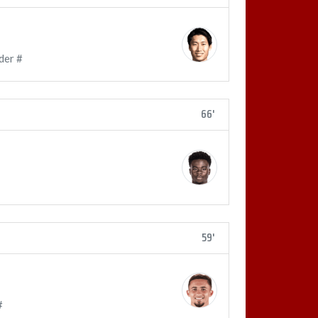
der #
66'
59'
#