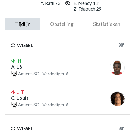
Y. Rafii 73'
E. Mendy 11'
Z. Fdaouch 29'
Tijdlijn
Opstelling
Statistieken
90'
WISSEL
IN
A. Lô
Amiens SC - Verdediger #
UIT
C. Louis
Amiens SC - Verdediger #
90'
WISSEL