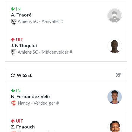
IN
A. Traoré
Amiens SC - Aanvaller #
UIT
J. N'Duquidi
Amiens SC - Middenvelder #
89'
WISSEL
IN
N. Fernandez Veliz
Nancy - Verdediger #
UIT
Z. Fdaouch