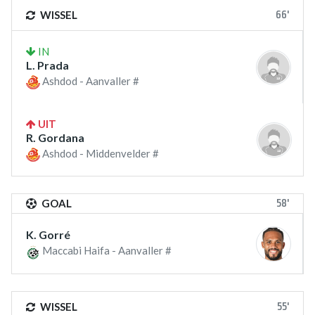
66'
WISSEL
IN
L. Prada
Ashdod - Aanvaller #
UIT
R. Gordana
Ashdod - Middenvelder #
58'
GOAL
K. Gorré
Maccabi Haifa - Aanvaller #
55'
WISSEL