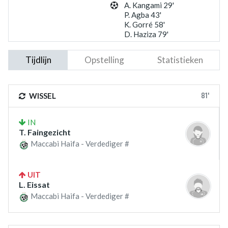
A. Kangami 29'
P. Agba 43'
K. Gorré 58'
D. Haziza 79'
Tijdlijn
Opstelling
Statistieken
81'
WISSEL
IN
T. Faingezicht
Maccabi Haifa - Verdediger #
UIT
L. Eissat
Maccabi Haifa - Verdediger #