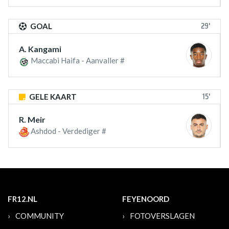
29'
GOAL
A. Kangami
Maccabi Haifa - Aanvaller #
15'
GELE KAART
R. Meir
Ashdod - Verdediger #
FR12.NL
FEYENOORD
COMMUNITY
FOTOVERSLAGEN