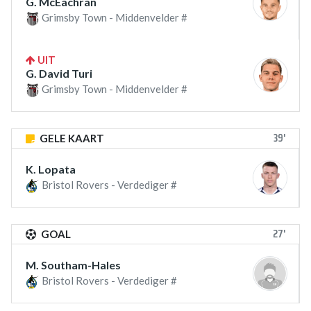
G. McEachran
Grimsby Town - Middenvelder #
UIT
G. David Turi
Grimsby Town - Middenvelder #
39'
GELE KAART
K. Lopata
Bristol Rovers - Verdediger #
27'
GOAL
M. Southam-Hales
Bristol Rovers - Verdediger #