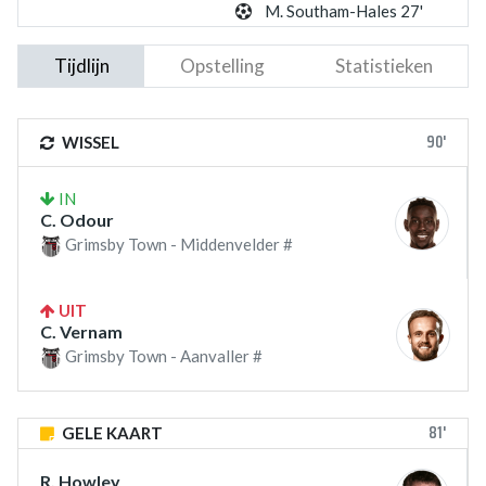
M. Southam-Hales 27'
Tijdlijn
Opstelling
Statistieken
90'
WISSEL
IN
C. Odour
Grimsby Town - Middenvelder #
UIT
C. Vernam
Grimsby Town - Aanvaller #
81'
GELE KAART
R. Howley