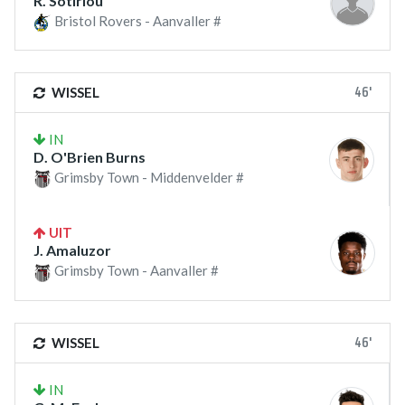
R. Sotiriou
Bristol Rovers - Aanvaller #
46'
WISSEL
IN
D. O'Brien Burns
Grimsby Town - Middenvelder #
UIT
J. Amaluzor
Grimsby Town - Aanvaller #
46'
WISSEL
IN