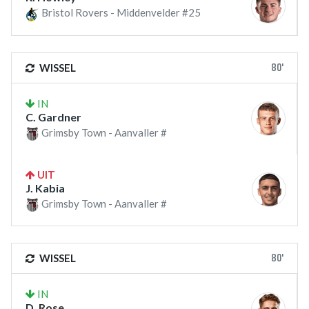
Bristol Rovers - Middenvelder #25
80'
WISSEL
IN
C. Gardner
Grimsby Town - Aanvaller #
UIT
J. Kabia
Grimsby Town - Aanvaller #
80'
WISSEL
IN
D. Rose