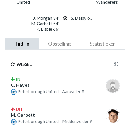
United
Wanderers
J. Morgan 34'
S. Dalby 65'
M. Garbett 54'
K. Lisbie 66'
Tijdlijn
Opstelling
Statistieken
90'
WISSEL
IN
C. Hayes
Peterborough United - Aanvaller #
UIT
M. Garbett
Peterborough United - Middenvelder #