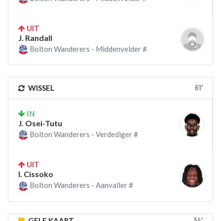
UIT
J. Randall
Bolton Wanderers - Middenvelder #
61'
WISSEL
IN
J. Osei-Tutu
Bolton Wanderers - Verdediger #
UIT
I. Cissoko
Bolton Wanderers - Aanvaller #
54'
GELE KAART