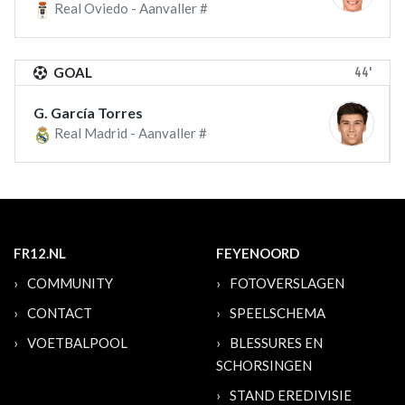
Real Oviedo - Aanvaller #
44'
GOAL
G. García Torres
Real Madrid - Aanvaller #
FR12.NL
FEYENOORD
COMMUNITY
FOTOVERSLAGEN
CONTACT
SPEELSCHEMA
VOETBALPOOL
BLESSURES EN
SCHORSINGEN
STAND EREDIVISIE