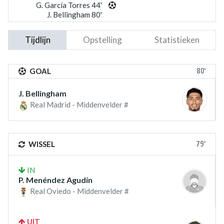
G. García Torres 44'
J. Bellingham 80'
Tijdlijn
Opstelling
Statistieken
80'
GOAL
J. Bellingham
Real Madrid - Middenvelder #
79'
WISSEL
IN
P. Menéndez Agudín
Real Oviedo - Middenvelder #
UIT