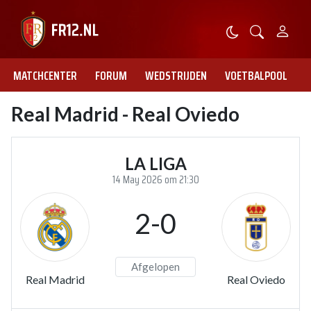
MATCHCENTER
FORUM
WEDSTRIJDEN
VOETBALPOOL
Real Madrid - Real Oviedo
LA LIGA
14 May 2026 om 21:30
2-0
Afgelopen
Real Madrid
Real Oviedo