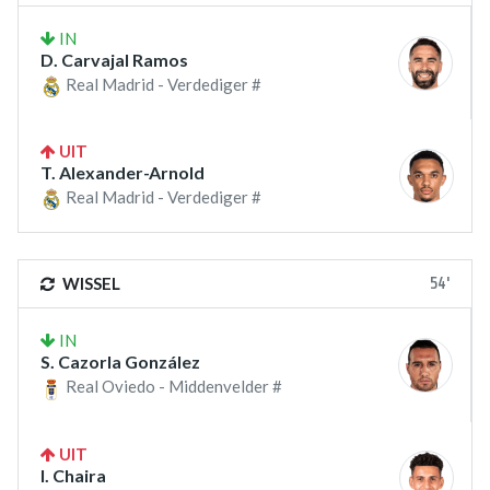
IN
D. Carvajal Ramos
Real Madrid - Verdediger #
UIT
T. Alexander-Arnold
Real Madrid - Verdediger #
54'
WISSEL
IN
S. Cazorla González
Real Oviedo - Middenvelder #
UIT
I. Chaira