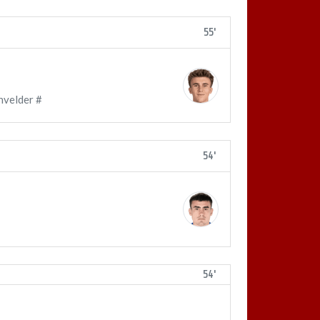
55'
nvelder #
54'
54'