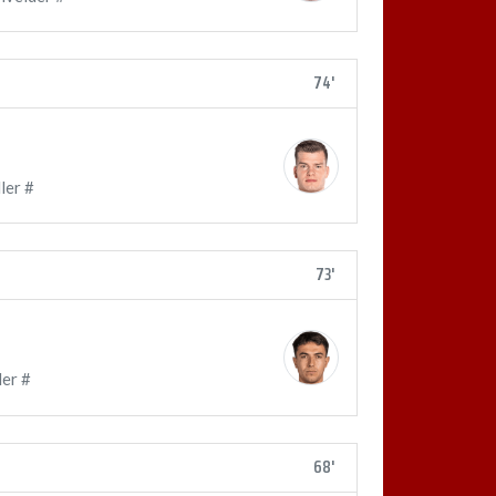
74'
ler #
73'
er #
68'