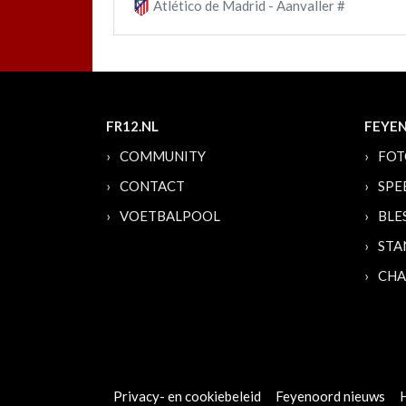
Atlético de Madrid - Aanvaller #
FR12.NL
FEYE
COMMUNITY
FOT
CONTACT
SPE
VOETBALPOOL
BLE
STA
CHA
Privacy- en cookiebeleid
Feyenoord nieuws