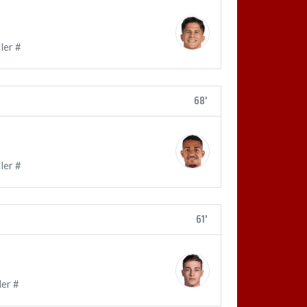
ler #
68'
ler #
61'
er #