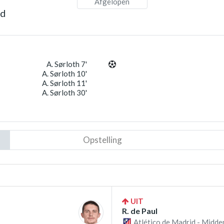
Afgelopen
id
A. Sørloth 7'
A. Sørloth 10'
A. Sørloth 11'
A. Sørloth 30'
Opstelling
UIT
R. de Paul
Atlético de Madrid - Midde