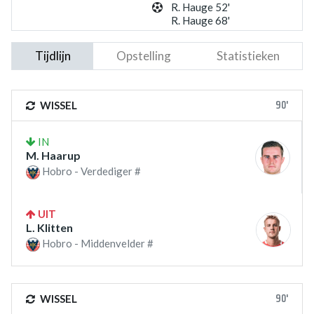
R. Hauge 52'
R. Hauge 68'
Tijdlijn
Opstelling
Statistieken
90'
WISSEL
IN
M. Haarup
Hobro - Verdediger #
UIT
L. Klitten
Hobro - Middenvelder #
90'
WISSEL