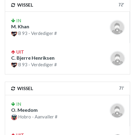
72'
WISSEL
IN
M. Khan
B 93 - Verdediger #
UIT
C. Bjerre Henriksen
B 93 - Verdediger #
71'
WISSEL
IN
O. Meedom
Hobro - Aanvaller #