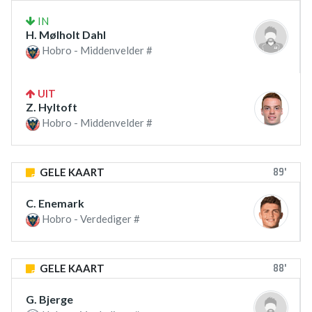
IN
H. Mølholt Dahl
Hobro - Middenvelder #
UIT
Z. Hyltoft
Hobro - Middenvelder #
89'
GELE KAART
C. Enemark
Hobro - Verdediger #
88'
GELE KAART
G. Bjerge