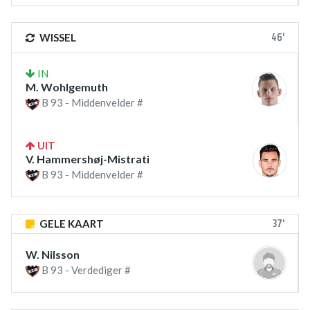
46'
WISSEL
IN
M. Wohlgemuth
B 93 - Middenvelder #
UIT
V. Hammershøj-Mistrati
B 93 - Middenvelder #
37'
GELE KAART
W. Nilsson
B 93 - Verdediger #