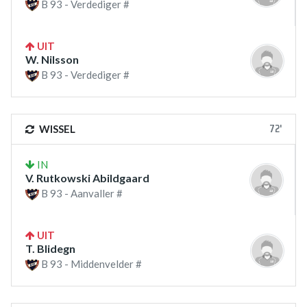
B 93 - Verdediger #
UIT
W. Nilsson
B 93 - Verdediger #
72'
WISSEL
IN
V. Rutkowski Abildgaard
B 93 - Aanvaller #
UIT
T. Blidegn
B 93 - Middenvelder #