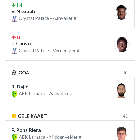
IN
E. Nketiah
Crystal Palace - Aanvaller #
UIT
J. Canvot
Crystal Palace - Verdediger #
51'
GOAL
R. Bajić
AEK Larnaca - Aanvaller #
43'
GELE KAART
P. Pons Riera
AEK Larnaca - Middenvelder #