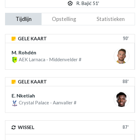
R. Bajić 51'
Tijdlijn
Opstelling
Statistieken
90'
GELE KAART
M. Rohdén
AEK Larnaca - Middenvelder #
88'
GELE KAART
E. Nketiah
Crystal Palace - Aanvaller #
87'
WISSEL