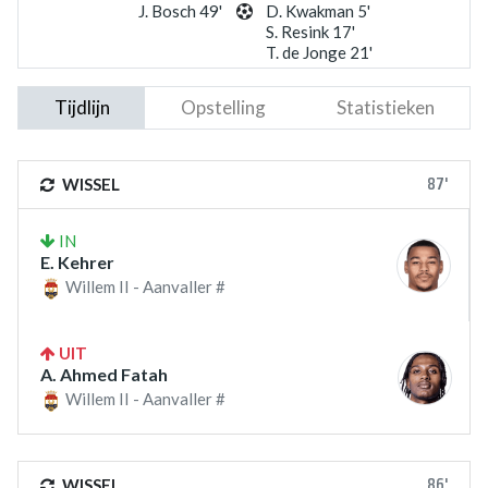
J. Bosch 49'
D. Kwakman 5'
S. Resink 17'
T. de Jonge 21'
Tijdlijn
Opstelling
Statistieken
87'
WISSEL
IN
E. Kehrer
Willem II - Aanvaller #
UIT
A. Ahmed Fatah
Willem II - Aanvaller #
86'
WISSEL