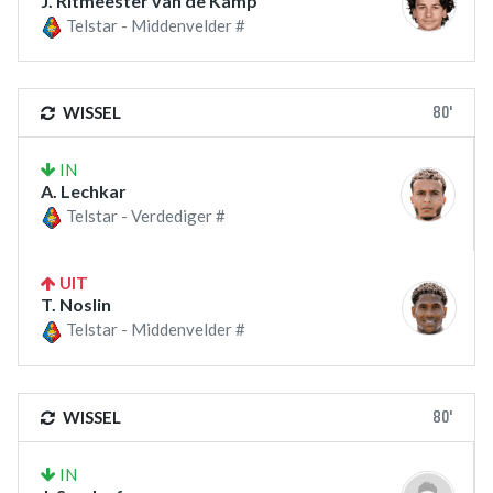
J. Ritmeester van de Kamp
Telstar - Middenvelder #
80'
WISSEL
IN
A. Lechkar
Telstar - Verdediger #
UIT
T. Noslin
Telstar - Middenvelder #
80'
WISSEL
IN