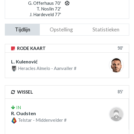
G. Offerhaus 70'
T. Noslin 72'
J. Hardeveld 77'
Tijdlijn
Opstelling
Statistieken
90'
RODE KAART
L. Kulenović
Heracles Almelo - Aanvaller #
85'
WISSEL
IN
R. Oudsten
Telstar - Middenvelder #