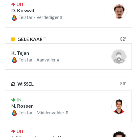
UIT
D. Koswal
Telstar - Verdediger #
82'
GELE KAART
K. Tejan
Telstar - Aanvaller #
80'
WISSEL
IN
N. Rossen
Telstar - Middenvelder #
UIT