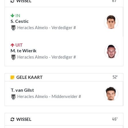
67'
WISSEL
IN
S. Cestic
Heracles Almelo - Verdediger #
UIT
M. te Wierik
Heracles Almelo - Verdediger #
52'
GELE KAART
T. van Gilst
Heracles Almelo - Middenvelder #
46'
WISSEL