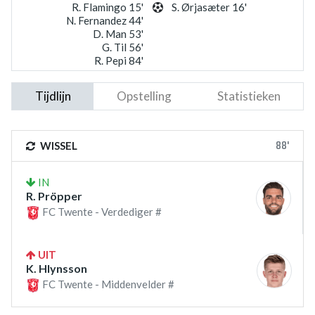
R. Flamingo 15'
S. Ørjasæter 16'
N. Fernandez 44'
D. Man 53'
G. Til 56'
R. Pepi 84'
Tijdlijn
Opstelling
Statistieken
88'
WISSEL
IN
R. Pröpper
FC Twente - Verdediger #
UIT
K. Hlynsson
FC Twente - Middenvelder #