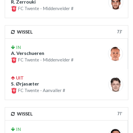
R. Zerrouki
FC Twente - Middenvelder #
73'
WISSEL
IN
A. Verschueren
FC Twente - Middenvelder #
UIT
S. Ørjasæter
FC Twente - Aanvaller #
71'
WISSEL
IN