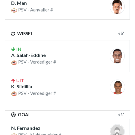
D. Man
PSV - Aanvaller #
46'
WISSEL
IN
A. Salah-Eddine
PSV - Verdediger #
UIT
K. Sildillia
PSV - Verdediger #
44'
GOAL
N. Fernandez
PSV - Middenvelder #