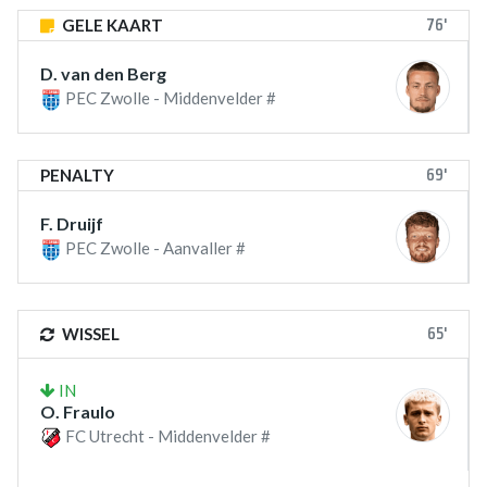
76'
GELE KAART
D. van den Berg
PEC Zwolle - Middenvelder #
69'
PENALTY
F. Druijf
PEC Zwolle - Aanvaller #
65'
WISSEL
IN
O. Fraulo
FC Utrecht - Middenvelder #