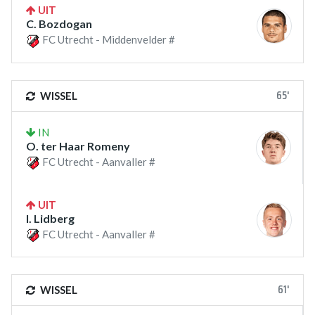
UIT
C. Bozdogan
FC Utrecht - Middenvelder #
65'
WISSEL
IN
O. ter Haar Romeny
FC Utrecht - Aanvaller #
UIT
I. Lidberg
FC Utrecht - Aanvaller #
61'
WISSEL