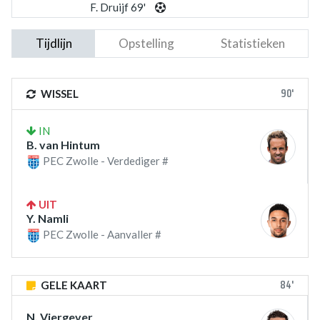
F. Druijf 69'
Tijdlijn
Opstelling
Statistieken
90'
WISSEL
IN
B. van Hintum
PEC Zwolle - Verdediger #
UIT
Y. Namli
PEC Zwolle - Aanvaller #
84'
GELE KAART
N. Viergever