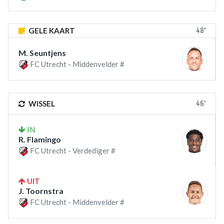
48'
GELE KAART
M. Seuntjens
FC Utrecht - Middenvelder #
46'
WISSEL
IN
R. Flamingo
FC Utrecht - Verdediger #
UIT
J. Toornstra
FC Utrecht - Middenvelder #