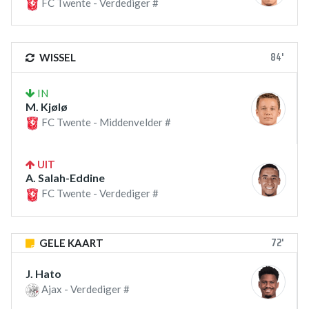
FC Twente - Verdediger #
84'
WISSEL
IN
M. Kjølø
FC Twente - Middenvelder #
UIT
A. Salah-Eddine
FC Twente - Verdediger #
72'
GELE KAART
J. Hato
Ajax - Verdediger #