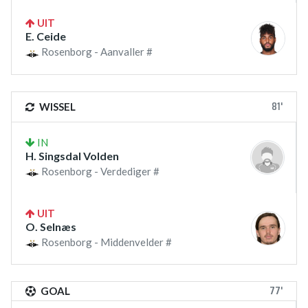
UIT
E. Ceide
Rosenborg - Aanvaller #
81'
WISSEL
IN
H. Singsdal Volden
Rosenborg - Verdediger #
UIT
O. Selnæs
Rosenborg - Middenvelder #
77'
GOAL