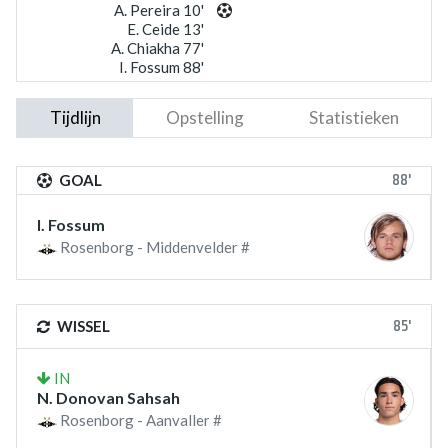
A. Pereira 10'
E. Ceide 13'
A. Chiakha 77'
I. Fossum 88'
Tijdlijn
Opstelling
Statistieken
88'
GOAL
I. Fossum
Rosenborg - Middenvelder #
85'
WISSEL
IN
N. Donovan Sahsah
Rosenborg - Aanvaller #