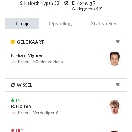
S. Halseth Nypan 53'
E. Kornvig 7'
A. Heggebø 49'
Tijdlijn
Opstelling
Statistieken
90'
GELE KAART
F. Horn Myhre
Brann - Middenvelder #
90'
WISSEL
IN
R. Holten
Brann - Verdediger #
UIT