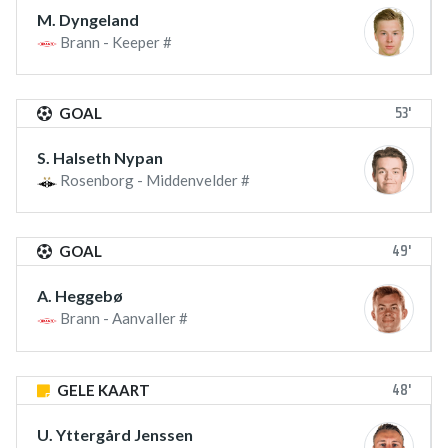
M. Dyngeland
Brann - Keeper #
53'
GOAL
S. Halseth Nypan
Rosenborg - Middenvelder #
49'
GOAL
A. Heggebø
Brann - Aanvaller #
48'
GELE KAART
U. Yttergård Jenssen