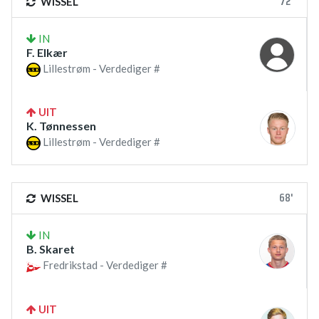
72'
WISSEL
IN
F. Elkær
Lillestrøm - Verdediger #
UIT
K. Tønnessen
Lillestrøm - Verdediger #
68'
WISSEL
IN
B. Skaret
Fredrikstad - Verdediger #
UIT