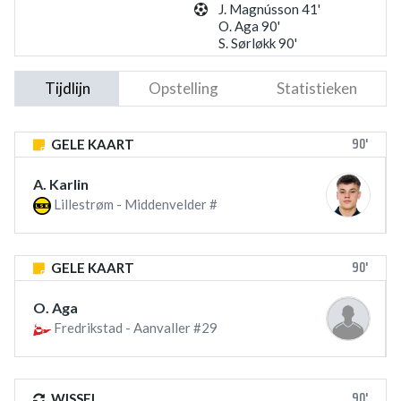
J. Magnússon 41'
O. Aga 90'
S. Sørløkk 90'
Tijdlijn
Opstelling
Statistieken
90'
GELE KAART
A. Karlin
Lillestrøm - Middenvelder #
90'
GELE KAART
O. Aga
Fredrikstad - Aanvaller #29
90'
WISSEL