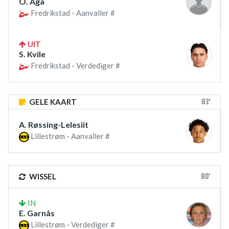
O. Aga
Fredrikstad - Aanvaller #
UIT
S. Kvile
Fredrikstad - Verdediger #
83'
GELE KAART
A. Røssing-Lelesiit
Lillestrøm - Aanvaller #
80'
WISSEL
IN
E. Garnås
Lillestrøm - Verdediger #