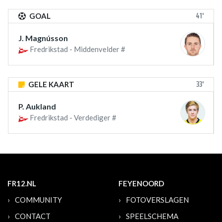
41'
GOAL
J. Magnússon
Fredrikstad - Middenvelder #
33'
GELE KAART
P. Aukland
Fredrikstad - Verdediger #
FR12.NL
FEYENOORD
COMMUNITY
FOTOVERSLAGEN
CONTACT
SPEELSCHEMA