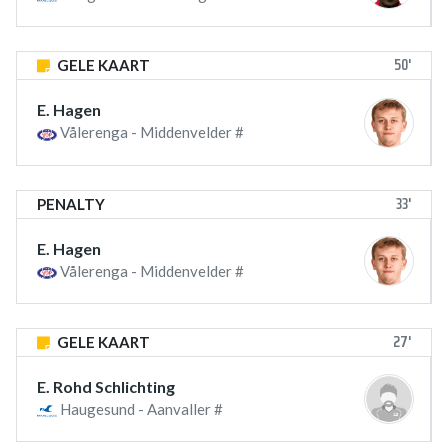
50'
GELE KAART
E. Hagen
Vålerenga - Middenvelder #
33'
PENALTY
E. Hagen
Vålerenga - Middenvelder #
27'
GELE KAART
E. Rohd Schlichting
Haugesund - Aanvaller #