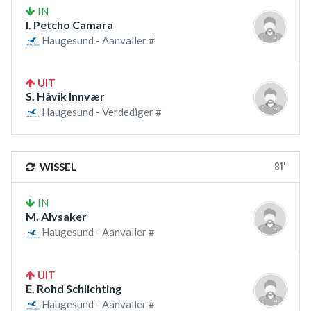
IN
I. Petcho Camara
Haugesund - Aanvaller #
UIT
S. Håvik Innvær
Haugesund - Verdediger #
81'
WISSEL
IN
M. Alvsaker
Haugesund - Aanvaller #
UIT
E. Rohd Schlichting
Haugesund - Aanvaller #