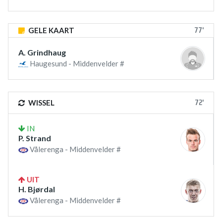
77'
GELE KAART
A. Grindhaug
Haugesund - Middenvelder #
72'
WISSEL
IN
P. Strand
Vålerenga - Middenvelder #
UIT
H. Bjørdal
Vålerenga - Middenvelder #