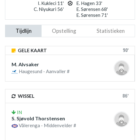
I. Kukleci 11'
E. Hagen 33'
C. Niyukuri 56'
E. Sørensen 68'
E. Sørensen 71'
Tijdlijn
Opstelling
Statistieken
90'
GELE KAART
M. Alvsaker
Haugesund - Aanvaller #
86'
WISSEL
IN
S. Sjøvold Thorstensen
Vålerenga - Middenvelder #