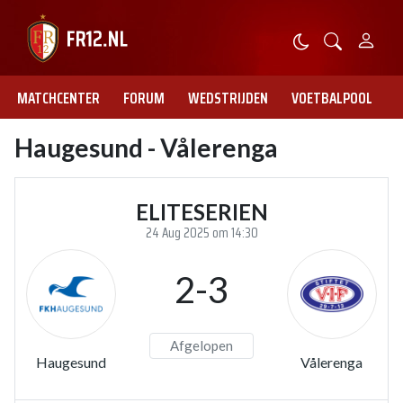
MATCHCENTER
FORUM
WEDSTRIJDEN
VOETBALPOOL
Haugesund - Vålerenga
ELITESERIEN
24 Aug 2025 om 14:30
2-3
Afgelopen
Haugesund
Vålerenga