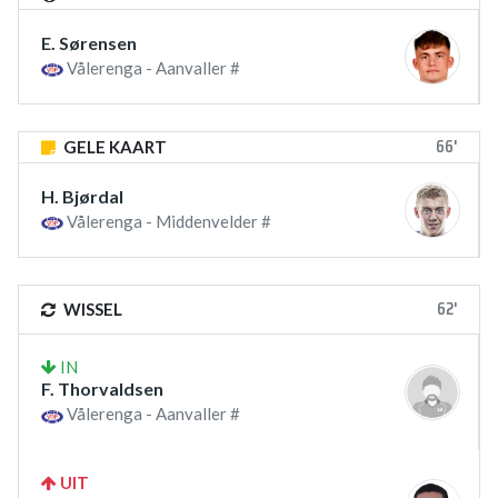
E. Sørensen
Vålerenga - Aanvaller #
66'
GELE KAART
H. Bjørdal
Vålerenga - Middenvelder #
62'
WISSEL
IN
F. Thorvaldsen
Vålerenga - Aanvaller #
UIT