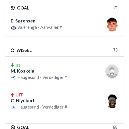
71'
GOAL
E. Sørensen
Vålerenga - Aanvaller #
70'
WISSEL
IN
M. Koskela
Haugesund - Verdediger #
UIT
C. Niyukuri
Haugesund - Verdediger #
68'
GOAL