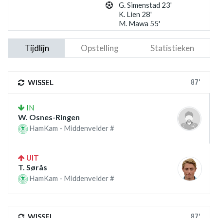
G. Simenstad 23'
K. Lien 28'
M. Mawa 55'
Tijdlijn
Opstelling
Statistieken
87'
WISSEL
IN
W. Osnes-Ringen
HamKam - Middenvelder #
UIT
T. Sørås
HamKam - Middenvelder #
87'
WISSEL