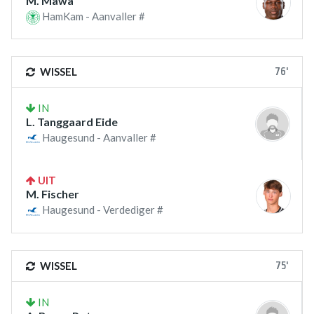
M. Mawa
HamKam - Aanvaller #
76'
WISSEL
IN
L. Tanggaard Eide
Haugesund - Aanvaller #
UIT
M. Fischer
Haugesund - Verdediger #
75'
WISSEL
IN