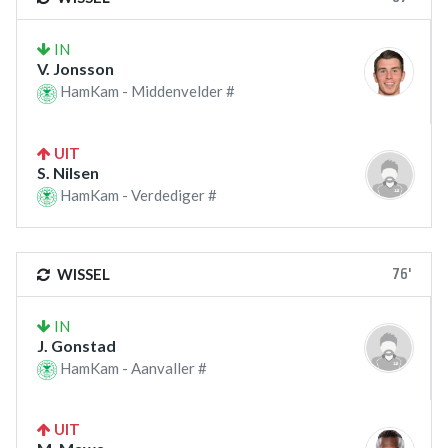
IN
V. Jonsson
HamKam - Middenvelder #
UIT
S. Nilsen
HamKam - Verdediger #
76'
WISSEL
IN
J. Gonstad
HamKam - Aanvaller #
UIT