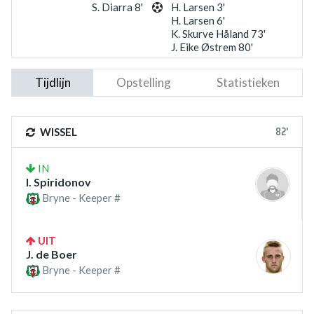
S. Diarra 8'
H. Larsen 3'
H. Larsen 6'
K. Skurve Håland 73'
J. Eike Østrem 80'
Tijdlijn
Opstelling
Statistieken
82'
WISSEL
IN
I. Spiridonov
Bryne - Keeper #
UIT
J. de Boer
Bryne - Keeper #