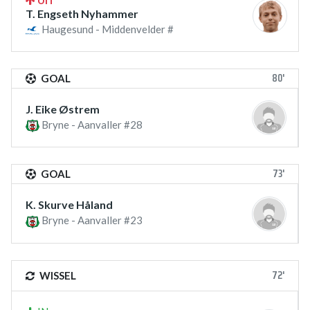
UIT
T. Engseth Nyhammer
Haugesund - Middenvelder #
80'
GOAL
J. Eike Østrem
Bryne - Aanvaller #28
73'
GOAL
K. Skurve Håland
Bryne - Aanvaller #23
72'
WISSEL