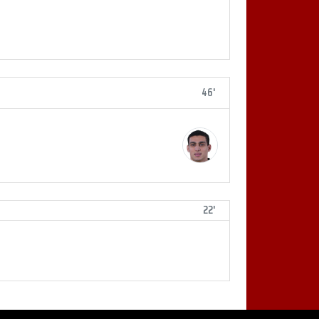
46'
22'