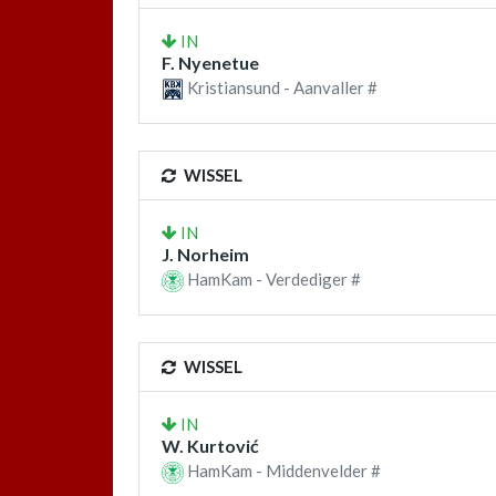
IN
F. Nyenetue
Kristiansund - Aanvaller #
WISSEL
IN
J. Norheim
HamKam - Verdediger #
WISSEL
IN
W. Kurtović
HamKam - Middenvelder #