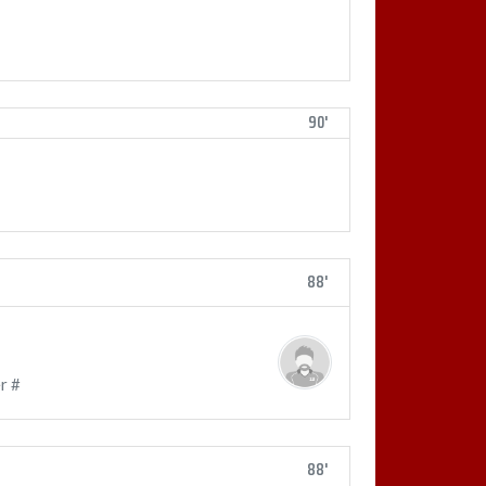
90'
88'
r #
88'