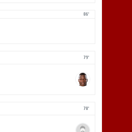
86'
79'
78'