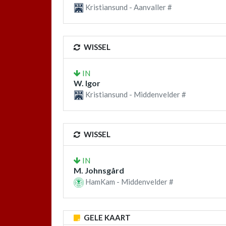
Kristiansund - Aanvaller #
WISSEL
IN
W. Igor
Kristiansund - Middenvelder #
WISSEL
IN
M. Johnsgård
HamKam - Middenvelder #
GELE KAART