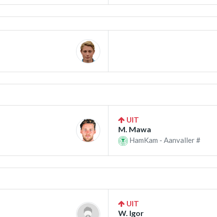
UIT
M. Mawa
HamKam - Aanvaller #
UIT
W. Igor