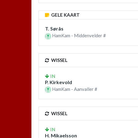
GELE KAART
T. Sørås
HamKam - Middenvelder #
WISSEL
IN
P. Kirkevold
HamKam - Aanvaller #
WISSEL
IN
H. Mikaelsson