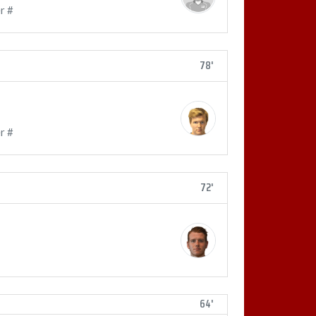
r #
78'
r #
72'
64'