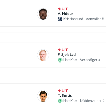
UIT
A. Ndour
Kristiansund - Aanvaller #
UIT
F. Sjølstad
HamKam - Verdediger #
UIT
T. Sørås
HamKam - Middenvelder #