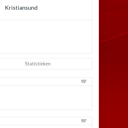
Kristiansund
Statistieken
90'
90'