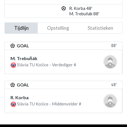
R. Korba 48'
M. Trebuňák 88'
Tijdlijn
Opstelling
Statistieken
88'
GOAL
M. Trebuňák
Slávia TU Košice - Verdediger #
48'
GOAL
R. Korba
Slávia TU Košice - Middenvelder #