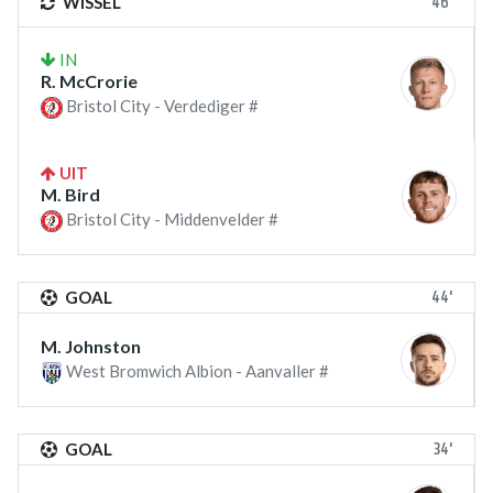
46'
WISSEL
IN
R. McCrorie
Bristol City - Verdediger #
UIT
M. Bird
Bristol City - Middenvelder #
44'
GOAL
M. Johnston
West Bromwich Albion - Aanvaller #
34'
GOAL