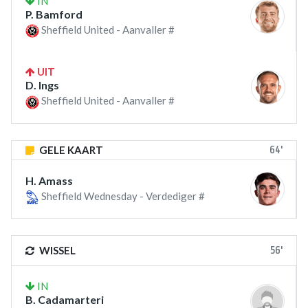
IN
P. Bamford
Sheffield United - Aanvaller #
UIT
D. Ings
Sheffield United - Aanvaller #
64'
GELE KAART
H. Amass
Sheffield Wednesday - Verdediger #
56'
WISSEL
IN
B. Cadamarteri