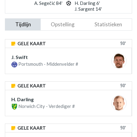
A. Segečić 84'
H. Darling 6'
J. Sargent 14'
Tijdlijn
Opstelling
Statistieken
90'
GELE KAART
J. Swift
Portsmouth - Middenvelder #
90'
GELE KAART
H. Darling
Norwich City - Verdediger #
90'
GELE KAART