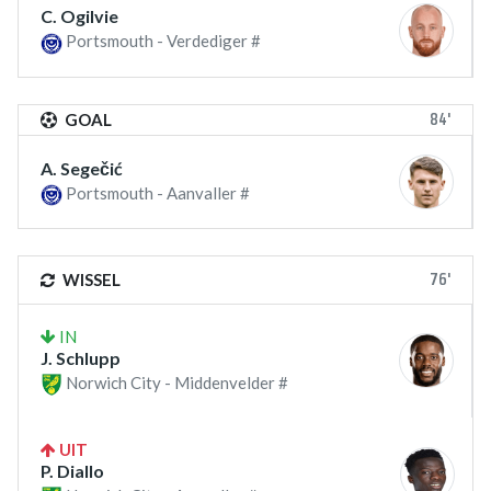
C. Ogilvie
Portsmouth - Verdediger #
84'
GOAL
A. Segečić
Portsmouth - Aanvaller #
76'
WISSEL
IN
J. Schlupp
Norwich City - Middenvelder #
UIT
P. Diallo