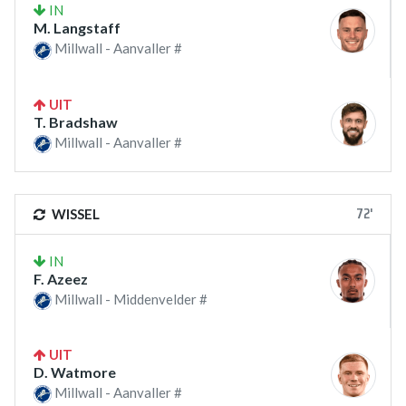
IN
M. Langstaff
Millwall - Aanvaller #
UIT
T. Bradshaw
Millwall - Aanvaller #
72'
WISSEL
IN
F. Azeez
Millwall - Middenvelder #
UIT
D. Watmore
Millwall - Aanvaller #