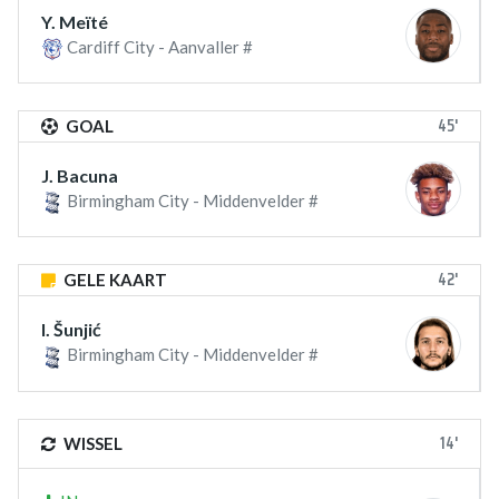
Y. Meïté
Cardiff City - Aanvaller #
45'
GOAL
J. Bacuna
Birmingham City - Middenvelder #
42'
GELE KAART
I. Šunjić
Birmingham City - Middenvelder #
14'
WISSEL