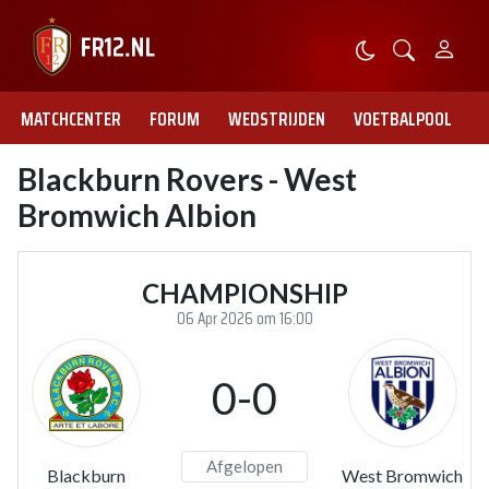
MATCHCENTER
FORUM
WEDSTRIJDEN
VOETBALPOOL
Blackburn Rovers - West
Bromwich Albion
CHAMPIONSHIP
06 Apr 2026 om 16:00
0-0
Afgelopen
Blackburn
West Bromwich