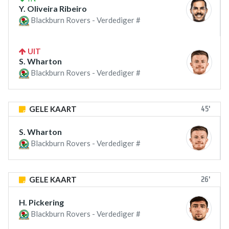
Y. Oliveira Ribeiro
Blackburn Rovers - Verdediger #
UIT
S. Wharton
Blackburn Rovers - Verdediger #
45'
GELE KAART
S. Wharton
Blackburn Rovers - Verdediger #
26'
GELE KAART
H. Pickering
Blackburn Rovers - Verdediger #