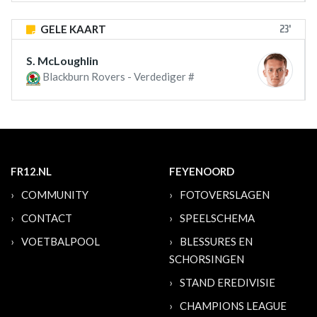
23'
GELE KAART
S. McLoughlin
Blackburn Rovers - Verdediger #
FR12.NL
FEYENOORD
COMMUNITY
FOTOVERSLAGEN
CONTACT
SPEELSCHEMA
VOETBALPOOL
BLESSURES EN
SCHORSINGEN
STAND EREDIVISIE
CHAMPIONS LEAGUE