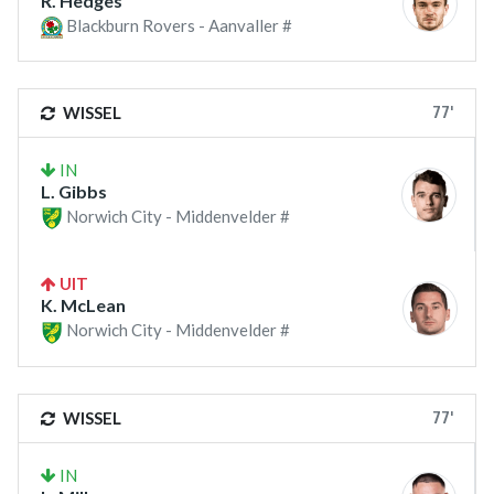
R. Hedges
Blackburn Rovers - Aanvaller #
77'
WISSEL
IN
L. Gibbs
Norwich City - Middenvelder #
UIT
K. McLean
Norwich City - Middenvelder #
77'
WISSEL
IN