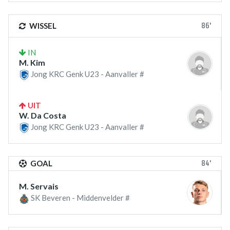
86'
WISSEL
IN
M. Kim
Jong KRC Genk U23 - Aanvaller #
UIT
W. Da Costa
Jong KRC Genk U23 - Aanvaller #
84'
GOAL
M. Servais
SK Beveren - Middenvelder #