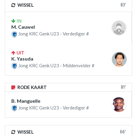
83'
WISSEL
IN
M. Cauwel
Jong KRC Genk U23 - Verdediger #
UIT
K. Yasuda
Jong KRC Genk U23 - Middenvelder #
81'
RODE KAART
B. Manguelle
Jong KRC Genk U23 - Verdediger #
66'
WISSEL