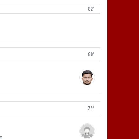
82'
80'
74'
#