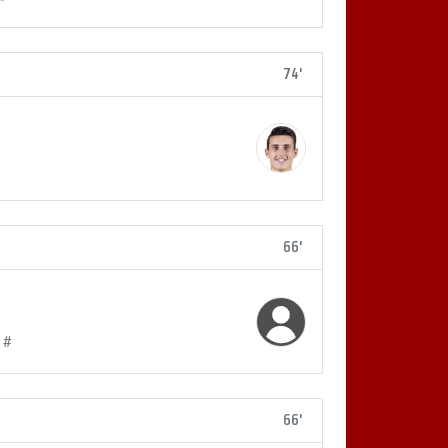
74'
66'
 #
66'