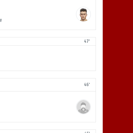
#
47'
46'