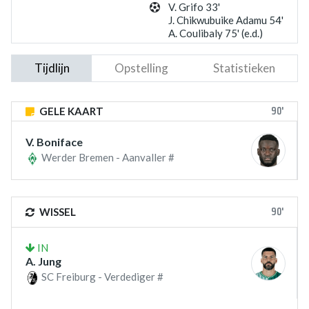
V. Grifo 33'
J. Chikwubuike Adamu 54'
A. Coulibaly 75' (e.d.)
Tijdlijn
Opstelling
Statistieken
90'
GELE KAART
V. Boniface
Werder Bremen - Aanvaller #
90'
WISSEL
IN
A. Jung
SC Freiburg - Verdediger #