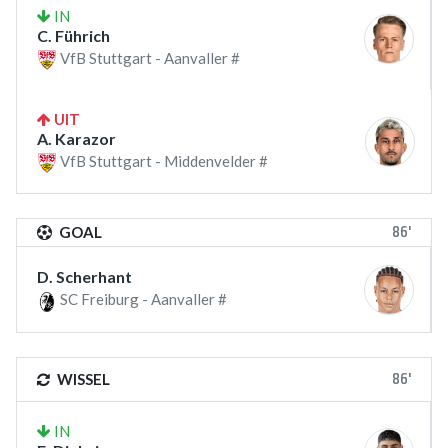
IN
C. Führich
VfB Stuttgart - Aanvaller #
UIT
A. Karazor
VfB Stuttgart - Middenvelder #
86'
GOAL
D. Scherhant
SC Freiburg - Aanvaller #
86'
WISSEL
IN