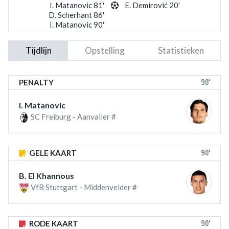
I. Matanovic 81'
E. Demirović 20'
D. Scherhant 86'
I. Matanovic 90'
Tijdlijn
Opstelling
Statistieken
90'
PENALTY
I. Matanovic
SC Freiburg - Aanvaller #
90'
GELE KAART
B. El Khannous
VfB Stuttgart - Middenvelder #
90'
RODE KAART