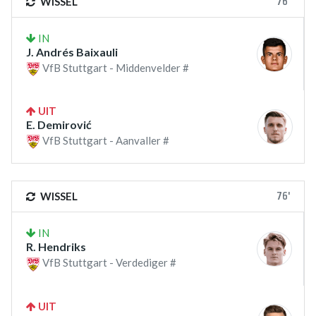
76'
WISSEL
IN
J. Andrés Baixauli
VfB Stuttgart - Middenvelder #
UIT
E. Demirović
VfB Stuttgart - Aanvaller #
76'
WISSEL
IN
R. Hendriks
VfB Stuttgart - Verdediger #
UIT