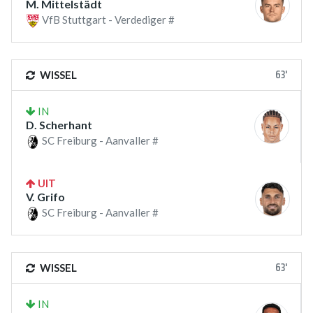
M. Mittelstädt
VfB Stuttgart - Verdediger #
63'
WISSEL
IN
D. Scherhant
SC Freiburg - Aanvaller #
UIT
V. Grifo
SC Freiburg - Aanvaller #
63'
WISSEL
IN