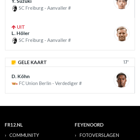
Y. Suzuki
SC Freiburg - Aanvaller #
UIT
L. Höler
SC Freiburg - Aanvaller #
17'
GELE KAART
D. Köhn
FC Union Berlin - Verdediger #
FR12.NL
FEYENOORD
COMMUNITY
FOTOVERSLAGEN