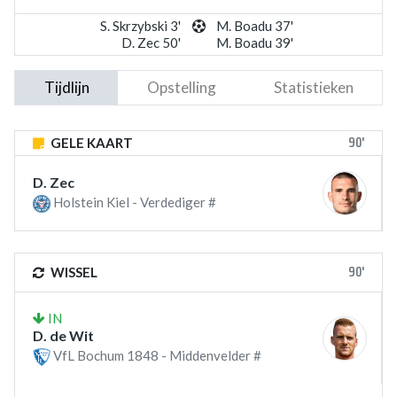
S. Skrzybski 3'
M. Boadu 37'
D. Zec 50'
M. Boadu 39'
Tijdlijn
Opstelling
Statistieken
90'
GELE KAART
D. Zec
Holstein Kiel - Verdediger #
90'
WISSEL
IN
D. de Wit
VfL Bochum 1848 - Middenvelder #